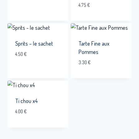
4.75
€
Sprits – le sachet
Tarte Fine aux
Pommes
4.50
€
3.30
€
Ti chou x4
4.00
€