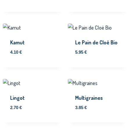
Kamut
Le Pain de Cloë Bio
4.10
€
5.95
€
Lingot
Multigraines
2.70
€
3.85
€