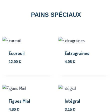
PAINS SPÉCIAUX
Ecureuil
Extragraines
12.00
€
4.05
€
Figues Miel
Intégral
4.80
€
3.15
€