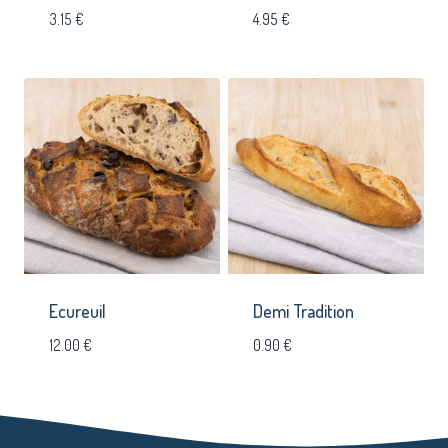
3.15
€
4.95
€
Ecureuil
Demi Tradition
12.00
€
0.90
€