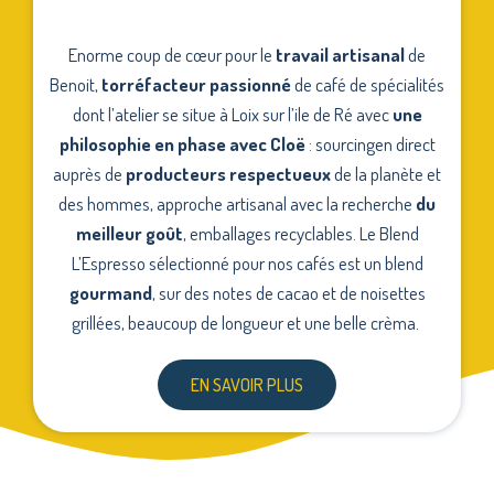
Enorme coup de cœur pour le
travail artisanal
de
Benoit,
torréfacteur passionné
de café de spécialités
dont l’atelier se situe à Loix sur l’ile de Ré avec
une
philosophie en phase avec Cloë
: sourcingen direct
auprès de
producteurs respectueux
de la planète et
des hommes, approche artisanal avec la recherche
du
meilleur goût
, emballages recyclables. Le Blend
L’Espresso sélectionné pour nos cafés est un blend
gourmand
, sur des notes de cacao et de noisettes
grillées, beaucoup de longueur et une belle crèma.
EN SAVOIR PLUS