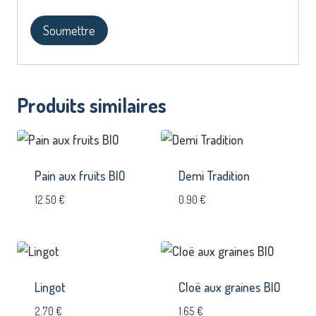
Produits similaires
Pain aux fruits BIO
Demi Tradition
12.50
€
0.90
€
Lingot
Cloë aux graines BIO
2.70
€
1.65
€