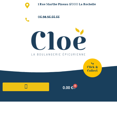
1 Rue Marthe Pineau 17000 La Rochelle
05.86.85.55.55
0
0.00
€