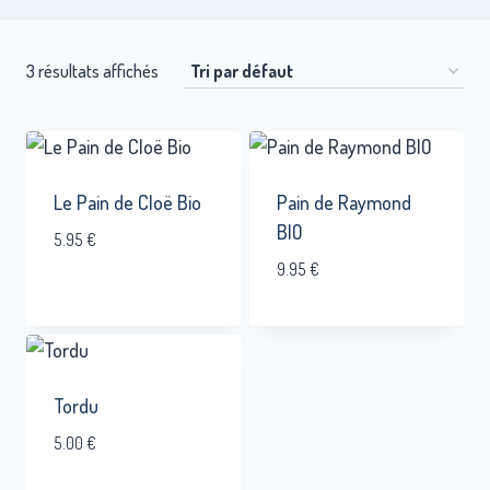
3 résultats affichés
Le Pain de Cloë Bio
Pain de Raymond
BIO
5.95
€
9.95
€
Tordu
5.00
€