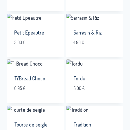
Petit Epeautre
Sarrasin & Riz
5.00
€
4.80
€
Ti’Bread Choco
Tordu
0.95
€
5.00
€
Tourte de seigle
Tradition