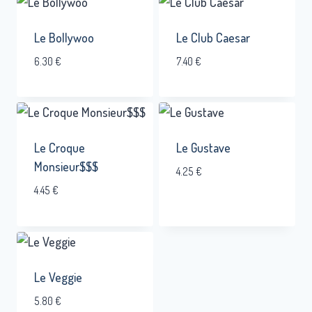
Le Bollywoo
Le Club Caesar
6.30
€
7.40
€
Le Croque
Le Gustave
Monsieur$$$
4.25
€
4.45
€
Le Veggie
5.80
€