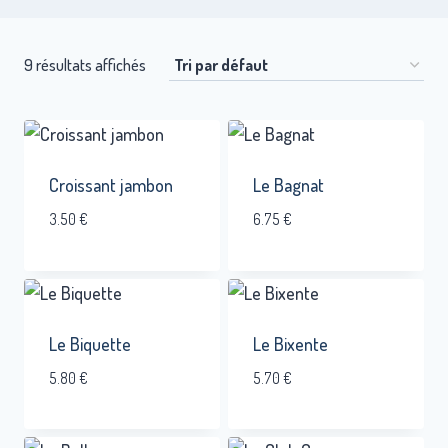
9 résultats affichés
Croissant jambon
Le Bagnat
3.50
€
6.75
€
Le Biquette
Le Bixente
5.80
€
5.70
€