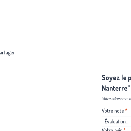
partager
Soyez le p
Nanterre”
Votre adresse e-m
Votre note
*
Votre avis
*