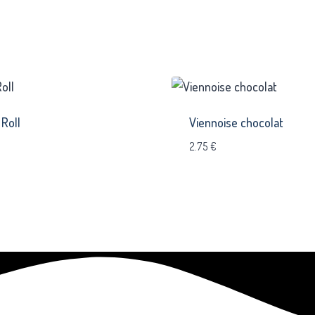
Roll
Viennoise chocolat
2.75
€