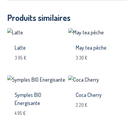
Produits similaires
Latte
May tea pêche
3.95
€
3.30
€
Symples BIO
Coca Cherry
Energisante
2.20
€
4.95
€