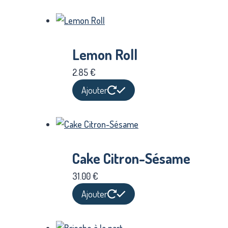
Lemon Roll
2.85
€
Ajouter
Cake Citron-Sésame
31.00
€
Ajouter