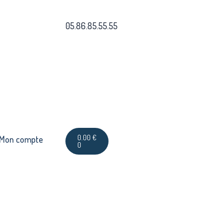
05.86.85.55.55
0.00
€
Mon compte
0