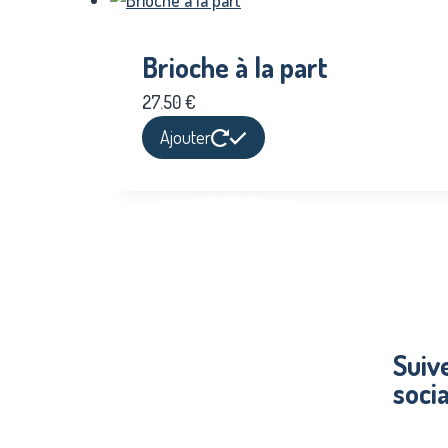
Brioche à la part
27.50
€
Ajouter
Suiv
soci