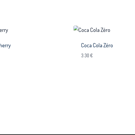
herry
Coca Cola Zéro
3.30
€