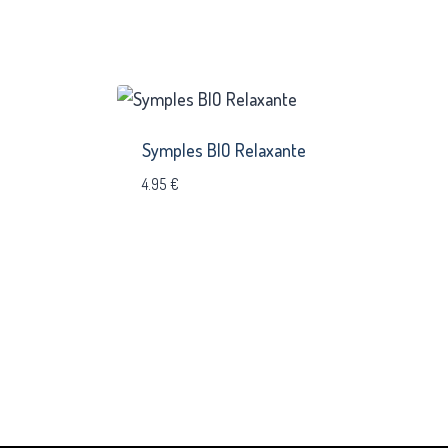
Symples BIO Relaxante
4.95
€