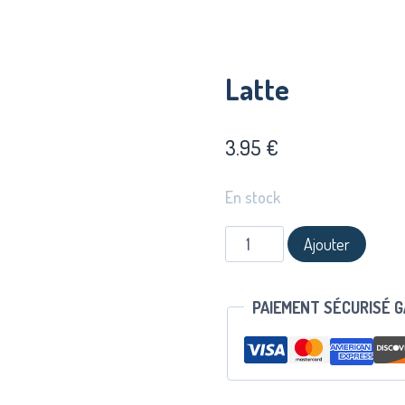
Latte
3.95
€
En stock
quantité
Ajouter
de
Latte
PAIEMENT SÉCURISÉ 