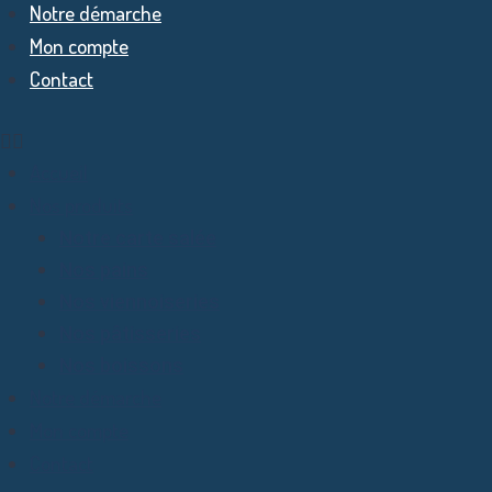
Notre démarche
Mon compte
Contact
Accueil
Nos produits
Notre carte salée
Nos pains
Nos viennoiseries
Nos pâtisseries
Nos boissons
Notre démarche
Mon compte
Contact