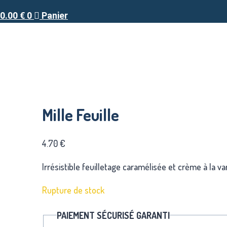
0.00
€
0
Panier
Mille Feuille
4.70
€
Irrésistible feuilletage caramélisée et crème à la v
Rupture de stock
PAIEMENT SÉCURISÉ GARANTI