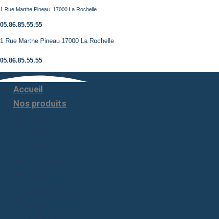
Aller
1 Rue Marthe Pineau 17000 La Rochelle
au
05.86.85.55.55
contenu
1 Rue Marthe Pineau 17000 La Rochelle
05.86.85.55.55
Accueil
Nos produits
Notre
carte
salée
Nos pains
Nos
viennoiseries
Nos
pâtisseries