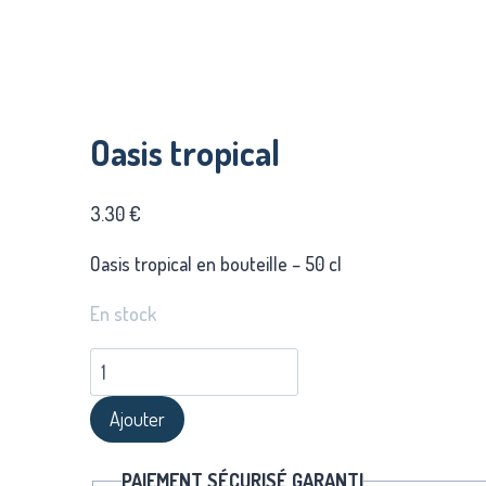
Oasis tropical
3.30
€
Oasis tropical en bouteille – 50 cl
En stock
quantité
de
Ajouter
Oasis
tropical
PAIEMENT SÉCURISÉ GARANTI