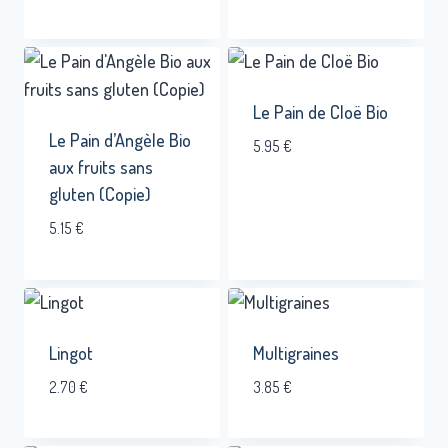
Le Pain de Cloë Bio
Le Pain d’Angèle Bio
5.95
€
aux fruits sans
gluten (Copie)
5.15
€
Lingot
Multigraines
2.70
€
3.85
€