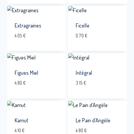
Extragraines
Ficelle
4.05
€
0.70
€
Figues Miel
Intégral
4.80
€
3.15
€
Kamut
Le Pain d’Angèle
4.10
€
4.80
€