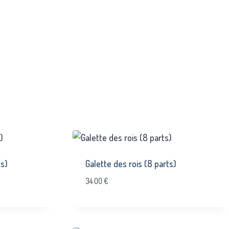
ts)
Galette des rois (8 parts)
34.00
€