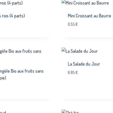
 rois (4 parts)
Mini Croissant au Beurre
0.55
€
La Salade du Jour
ngèle Bio aux fruits sans
6.85
€
pie)