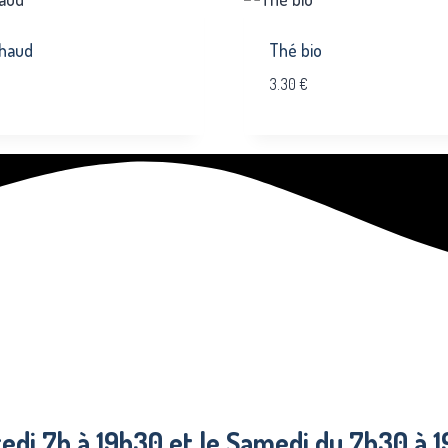
chaud
Thé bio
3.30
€
di 7h à 19h30 et le Samedi du 7h30 à 1