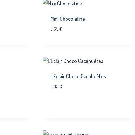
Mini Chocolatine
0.65
€
L’Eclair Choco Cacahuètes
5.05
€