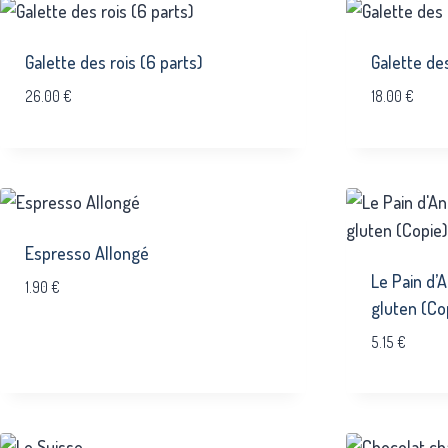
Galette des rois (6 parts)
Galette des
26.00
€
18.00
€
Espresso Allongé
Le Pain d’A
1.90
€
gluten (Co
5.15
€