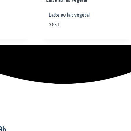
Latte au lait végétal
3.95
€
9h