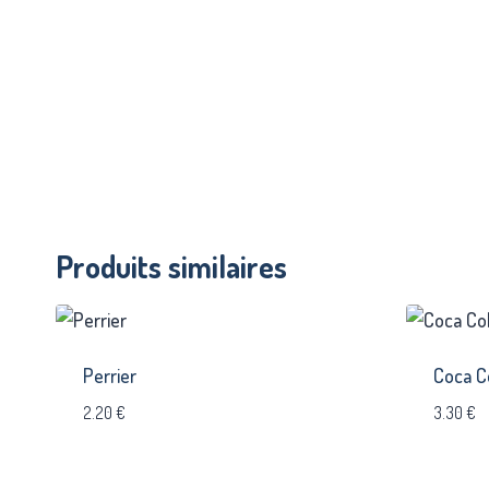
Produits similaires
Perrier
Coca C
2.20
€
3.30
€