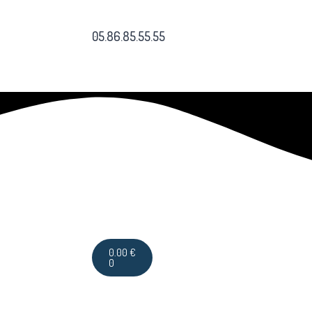
05.86.85.55.55
0.00
€
0