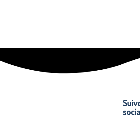
Suiv
soci