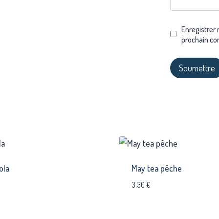
Enregistrer
prochain co
ola
May tea pêche
3.30
€