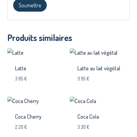
Produits similaires
Latte
Latte au lait végétal
3.95
€
3.95
€
Coca Cherry
Coca Cola
2.20
€
3.30
€