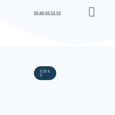
05.86.85.55.55
0.00
€
0