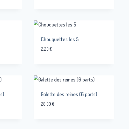
Chouquettes les 5
2.20
€
ts)
Galette des reines (6 parts)
28.00
€