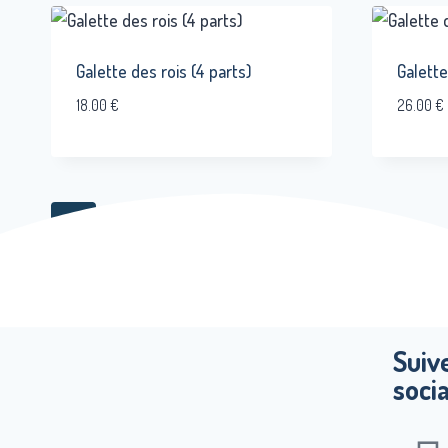
Galette des rois (4 parts)
Galette
18.00
€
26.00
€
1
2
→
Suiv
soci