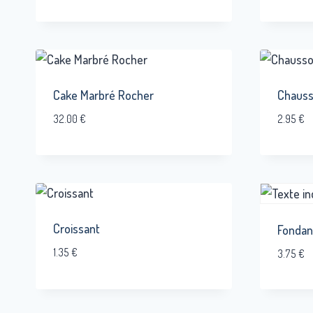
Cake Marbré Rocher
Chaus
32.00
€
2.95
€
Croissant
Fondan
1.35
€
3.75
€