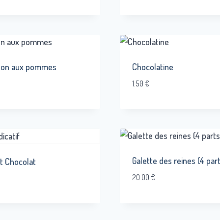
son aux pommes
Chocolatine
1.50
€
Galette des reines (4 par
t Chocolat
20.00
€